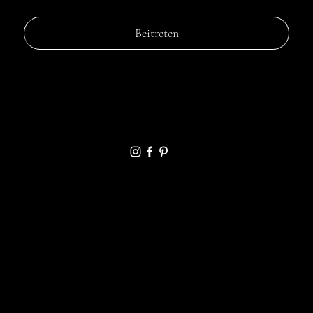
KONTAKT
Beitreten
St. Nikolaus Str. 18
52396, Heimbach
Germany
info@lukamorkinderparty.com
+49 170 5852 667
HILFREICHE LINKS
FAQ
Shipping Policy
Refund Policy
Terms & Conditions
Privacy Policy
Cookie Policy